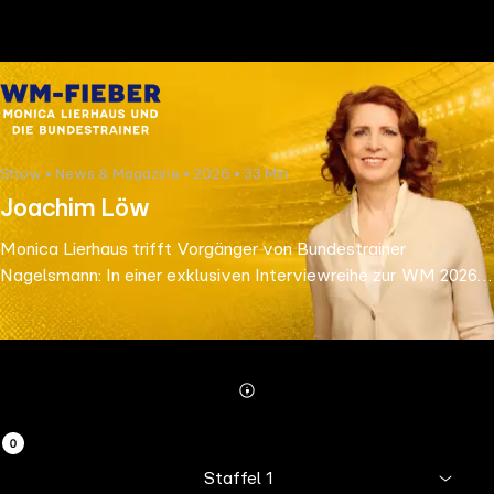
the
h page
 main
nt
the
Show • News & Magazine • 2026 • 33 Min.
ibility
Joachim Löw
ment
Monica Lierhaus trifft Vorgänger von Bundestrainer
Nagelsmann: In einer exklusiven Interviewreihe zur WM 2026
spricht sie über Visionen, Emotionen und Deutschlands
Chancen auf einen großen Fußball-Sommer.
Abspielen
Mehr
Details
Staffel 1