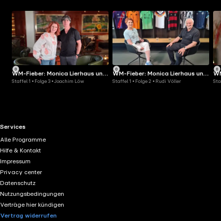
WM-Fieber: Monica Lierhaus und
WM-Fieber: Monica Lierhaus und
WM
Staffel 1 • Folge 3 • Joachim Löw
Staffel 1 • Folge 2 • Rudi Völler
Sta
die Bundestrainer
die Bundestrainer
di
RTL+ useful links.
Services
Alle Programme
Hilfe & Kontakt
Impressum
Privacy center
Datenschutz
Nutzungsbedingungen
Verträge hier kündigen
Vertrag widerrufen