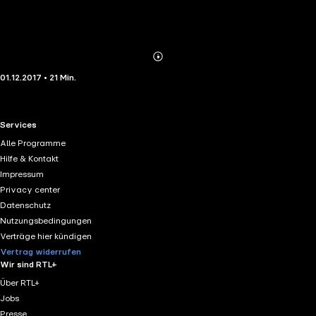
Abonnieren
Mehr
01.12.2017 • 21 Min.
Details
RTL+ useful links.
Services
Alle Programme
Hilfe & Kontakt
Impressum
Privacy center
Datenschutz
Nutzungsbedingungen
Verträge hier kündigen
Vertrag widerrufen
Wir sind RTL+
Über RTL+
Jobs
Presse