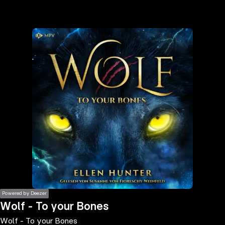
the
h page
 main
nt
the
ibility
ment
Powered by Deezer
Wolf - To your Bones
Wolf - To your Bones