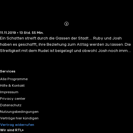
Abonnieren
Mehr
11.11.2019 • 13 Std. 55 Min.
Details
Ein Schatten streift durch die Gassen der Stadt ... Ruby und Josh
haben es geschafft, ihre Beziehung zum Alltag werden zu lassen. Die
Streitigkeit mit dem Rudel ist beigelegt und obwohl Josh noch immer
dem Fluch unterworfen ist, sich an Vollmond in einen Werwolf zu
verwandeln, haben die beiden zur Normalität gefunden. Als jedoch
ein alter Bekannter nach Shatterlake zurückkehrt, nehmen die Dinge
RTL+ useful links.
Services
eine dramatische Wendung. Es dauert nicht lange, bis Ruby und Josh
Alle Programme
dem wahren Feind begegnen - und der übertrifft alles, was sie je für
Hilfe & Kontakt
möglich gehalten hätten. Dieses Mal ist es an Ruby, Joshs Leben zu
Impressum
retten. Dafür muss sie nicht nur ihre Angst besiegen, sondern auch
Privacy center
ihre eigene innere Finsternis. Auf der Spur der Wahrheit braucht es ein
Datenschutz
Rudel, um das Unmögliche möglich zu machen. Der zweite Band der
Nutzungsbedingungen
Wolf-Saga!
Verträge hier kündigen
Vertrag widerrufen
Wir sind RTL+