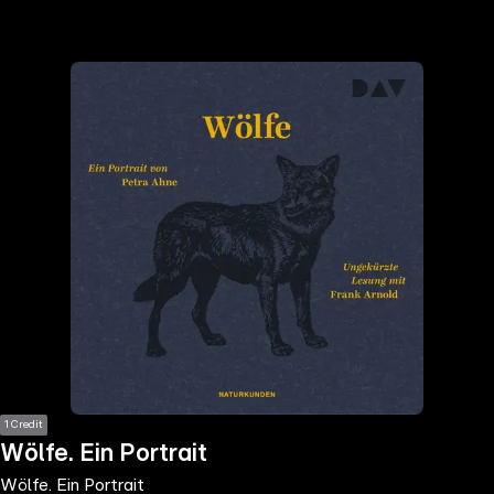
the
h page
 main
nt
the
ibility
ment
1 Credit
Wölfe. Ein Portrait
Wölfe. Ein Portrait