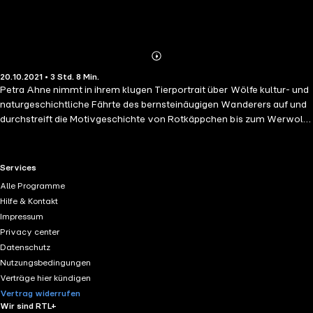
Abonnieren
Mehr
20.10.2021 • 3 Std. 8 Min.
Details
Petra Ahne nimmt in ihrem klugen Tierportrait über Wölfe kultur- und
naturgeschichtliche Fährte des bernsteinäugigen Wanderers auf und
durchstreift die Motivgeschichte von Rotkäppchen bis zum Werwolf,
erkundet die ambivalente Beziehung zu seinem domestizierten
Nachfahren, dem Hund, und sucht nach seinen Spuren in der heutigen
Lausitz, wo Mensch und Wolf zusammenleben. Vorläufig. Denn die
RTL+ useful links.
Services
Frage nach dem Wolf ist die immer drängendere Frage danach, wie
Alle Programme
viel Natur und Wildnis der Mensch zu ertragen bereit ist.
Hilfe & Kontakt
Impressum
Privacy center
Datenschutz
Nutzungsbedingungen
Verträge hier kündigen
Vertrag widerrufen
Wir sind RTL+