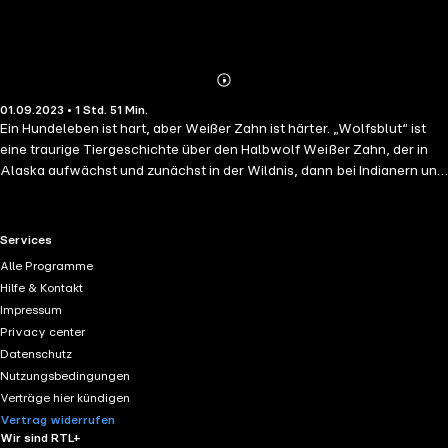
Abonnieren
Mehr
01.09.2023 • 1 Std. 51 Min.
Details
Ein Hundeleben ist hart, aber Weißer Zahn ist härter. „Wolfsblut“ ist
eine traurige Tiergeschichte über den Halbwolf Weißer Zahn, der in
Alaska aufwächst und zunächst in der Wildnis, dann bei Indianern und
schließlich bei den Weißen lebt. Seine Wildheit macht ihn allen
Haushunden überlegen, weshalb er durch die Weißen als Kampfhund
missbraucht wird. Im letzten Moment wird er gerettet und findet
RTL+ useful links.
Services
schließlich in San Francisco doch noch ein schönes Zuhause. Jack
Alle Programme
Londons Wolfsblut, Teil 3 von 5.
Hilfe & Kontakt
Impressum
Privacy center
Datenschutz
Nutzungsbedingungen
Verträge hier kündigen
Vertrag widerrufen
Wir sind RTL+