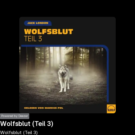
the
h page
 main
nt
the
ibility
ment
Powered by Deezer
Wolfsblut (Teil 3)
Wolfsblut (Teil 3)