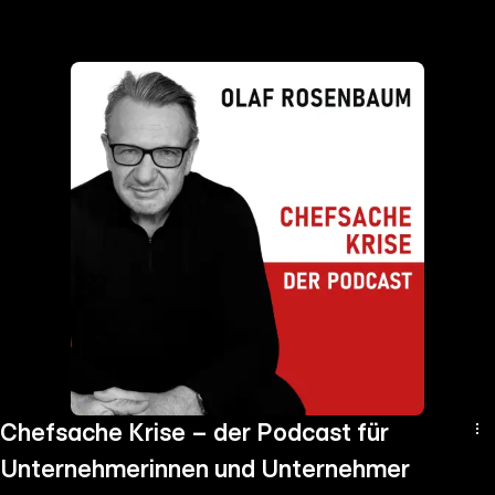
the
h page
 main
nt
the
ibility
ment
Chefsache Krise – der Podcast für
Unternehmerinnen und Unternehmer