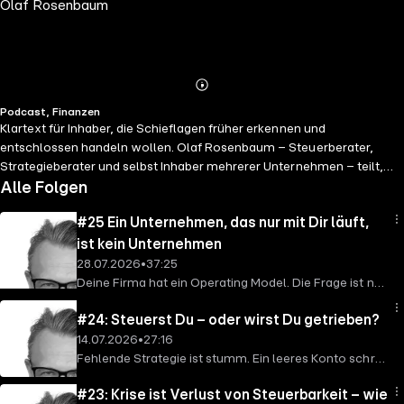
Olaf Rosenbaum
Abspielen
Mehr
Podcast, Finanzen
Details
Klartext für Inhaber, die Schieflagen früher erkennen und
entschlossen handeln wollen. Olaf Rosenbaum – Steuerberater,
Strategieberater und selbst Inhaber mehrerer Unternehmen – teilt,
was er in über 40 Jahren über Unternehmensführung, Liquidität und
Alle Folgen
Teamstruktur gelernt hat. Keine Motivationsfloskeln, sondern Klartext
#25 Ein Unternehmen, das nur mit Dir läuft,
aus der Praxis. Jede Folge: 30-60 Minuten. 1 Thema. 3 Learnings.
Sofort umsetzbar.
https://www.rosenbaum-consulting.de
ist kein Unternehmen
https://www.linkedin.com/in/olafrosenbaum
/ Dieser Podcast ist
28.07.2026
•
37:25
eine Produktion von STUDIO VENEZIA – the podcast company:
Deine Firma hat ein Operating Model. Die Frage ist nur:
https://www.studiovenezia.de
/
Besteht es aus Regeln und Rollen – oder besteht es
#24: Steuerst Du – oder wirst Du getrieben?
aus Dir? In dieser Folge: → Was ein Operating Model
14.07.2026
•
27:16
ist: Menschen, Prozesse, Produkte – plus IT, Daten
Fehlende Strategie ist stumm. Ein leeres Konto schreit
und KI → Woran Du erkennst, dass Du selbst die
– die Bank ruft an, die Zahlung platzt. Ein kaputter
Maschine bist – und was Dich das kostet → Wie Du mit
#23: Krise ist Verlust von Steuerbarkeit – wie
Kompass dagegen piept nicht und blinkt nicht: Er zeigt
einer Entscheidung pro Woche anfängst, ein System