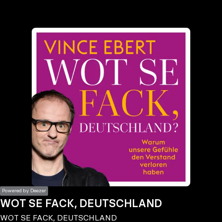
the
h page
 main
nt
the
ibility
ment
Powered by Deezer
WOT SE FACK, DEUTSCHLAND
WOT SE FACK, DEUTSCHLAND