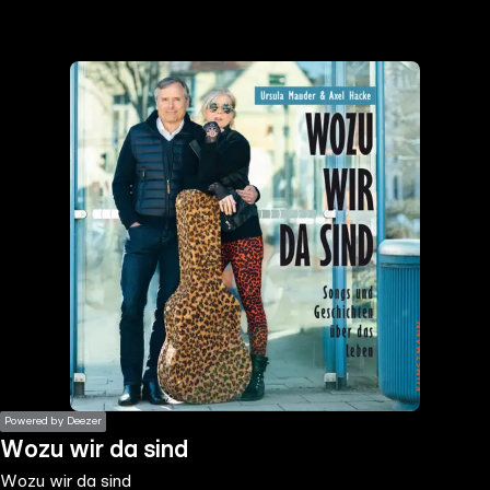
the
h page
 main
nt
the
ibility
ment
Powered by Deezer
Wozu wir da sind
Wozu wir da sind