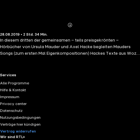
Abonnieren
Mehr
28.08.2019 • 2 Std. 34 Min.
Details
In diesem dritten der gemeinsamen – teils preisgekrönten –
Hörbücher von Ursula Mauder und Axel Hacke begleiten Mauders
Songs (zum ersten Mal Eigenkompositionen) Hackes Texte aus Wozu
wir da sind nicht nur, sie ergänzen und vertiefen Walter Wemuts
Gedanken über das gelungene Leben vielmehr auf eigene Weise, sind
Frage oder Antwort, Beruhigung oder Provokation. Sie geben dem
RTL+ useful links.
Services
Wünschen und Hoffen, dem Tod und dem Traum, dem Rausch, der
Alle Programme
Erfüllung und dem Scheitern, kurz: dem Leben einen eigenen Sound.
Hilfe & Kontakt
Impressum
Privacy center
Datenschutz
Nutzungsbedingungen
Verträge hier kündigen
Vertrag widerrufen
Wir sind RTL+