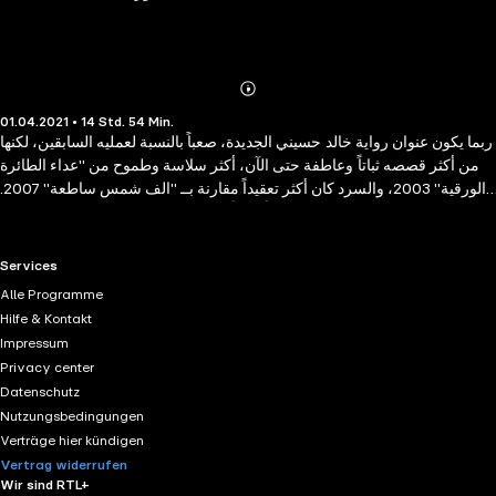
Abonnieren
Mehr
01.04.2021 • 14 Std. 54 Min.
Details
ربما يكون عنوان رواية خالد حسيني الجديدة، صعباً بالنسبة لعمليه السابقين، لكنها
من أكثر قصصه ثباتاً وعاطفة حتى الآن، أكثر سلاسة وطموح من "عداء الطائرة
الورقية" 2003، والسرد كان أكثر تعقيداً مقارنة بــ "الف شمس ساطعة" 2007.
"الجبال" تمتد عدة أجيال وتتحرك ذهاباً وأياباً بين أفغانستان والغرب. تبدأ القصة مع
عبد الله و أخته باري في أفغانستان و تنتهي بعد مضي اكثر من خمسين عاما
مروراً بقصص من ربطتهم دروب الحياة المتشابكة في أثينا - فرنسا - باكستان و
RTL+ useful links.
Services
أفعانستان بحبكة ممتعة و أسلوب واقعي مذهل..
Alle Programme
Hilfe & Kontakt
Impressum
Privacy center
Datenschutz
Nutzungsbedingungen
Verträge hier kündigen
Vertrag widerrufen
Wir sind RTL+