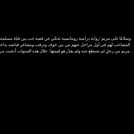
المصاحب لهم في أول مراحل حبهم من بين خوف وترقب ومشاعر فياضه بداخلهما،
مريم من رجلٍ لم تستطع حبه ولم يقدّر هو قيمتها...خلال هذه السنوات أنجبت م