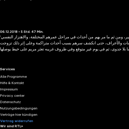
06.12.2018 • 5 Std. 47 Min.
'وسلامًا على مريم' رواية درامية رومانسية تحكي عن قصة حب بين فتاة مسلمة وجارها المسيحي منذ اليوم الأول لولادتها في بداية السبعينات في حي الكربة الشهير، ومن ثم ما مر بهم من أحداث في مراحل عمرهم المختلفة، والاهتزاز النفسي
عتراضات والأعراف، حتى انكشف سرهم بسبب أحداث متراكمة وعلى إثر ذلك تزوجت
اما بلا جدوى، ثم في يوم غير متوقع وفي ظروف غريبه تعثر مريم على خيط يوصلها
RTL+ useful links.
Services
Alle Programme
Hilfe & Kontakt
Impressum
Privacy center
Datenschutz
Nutzungsbedingungen
Verträge hier kündigen
Vertrag widerrufen
Wir sind RTL+