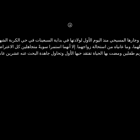
Abonnieren
Mehr
Details
 وما عانياه من استحالة زواجهما. إلا أنهما استمرا سويةً متجاهلين كل الا
ريم طفلين ومضت بها الحياة تفتقد حبها الأول وتحاول جاهدة البحث عنه عشرين ع
بحبيبها وتبدأ في البحث عنه وتكتشف مكانه لتبدأ قصةً من نوعٍ جديد ومغاير بأحداث مشوّقة ترصد واقعًا عايشه الكثيرين.