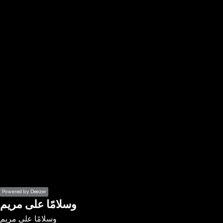
the
h page
 main
nt
the
ibility
ment
Powered by Deezer
وسلامًا على مريم
وسلامًا على مريم