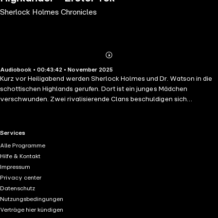
Sherlock Holmes Chronicles
Abonnieren
Mehr
Audiobook • 00:43:42 • November 2025
Details
Kurz vor Heiligabend werden Sherlock Holmes und Dr. Watson in die
schottischen Highlands gerufen. Dort ist ein junges Mädchen
verschwunden. Zwei rivalisierende Clans beschuldigen sich
gegenseitig, darin verwickelt zu sein. Die beiden Engländer geraten
zwischen die Fronten - und kurze Zeit später in Lebensgefahr.
RTL+ useful links.
Services
Alle Programme
Hilfe & Kontakt
Impressum
Privacy center
Datenschutz
Nutzungsbedingungen
Verträge hier kündigen