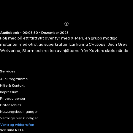
Abonnieren
Mehr
Audiobook • 00:05:50 • Dezember 2025
Details
Följ med på ett fartfyllt äventyr med X-Men, en grupp modiga
mutanter med otroliga superkrafter! Lär känna Cyclops, Jean Grey,
Wolverine, Storm och resten av hjältarna från Xaviers skola när de
slåss mot fiender som Magneto, Sentinel och Mister Sinister. Klarar de
att försvara både människor och mutanter?Upptäck X-Mens
universum i ett actionspäckat äventyr för yngre läsare – där vänskap
RTL+ useful links.
Services
och superkrafter går hand i hand!
Alle Programme
Hilfe & Kontakt
Impressum
Privacy center
Datenschutz
Nutzungsbedingungen
Verträge hier kündigen
Vertrag widerrufen
Wir sind RTL+