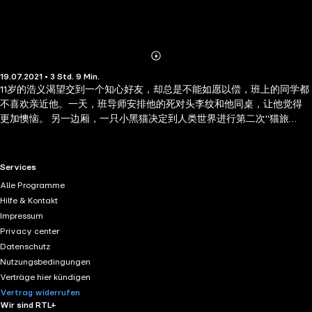
Abonnieren
Mehr
19.07.2021 • 3 Std. 9 Min.
Details
11岁的浩义渴望交到一个知心好友，却总是不能如愿以偿，班上的同学都
不喜欢亲近他。一天，班导师安排他的死对头李纹和他同桌，让他觉得
更加懊恼。 另一边厢，一只小黑猫决定到人类世界进行第二次"猫旅
行"， 结识第二个人类朋友，正好和浩义不期而遇......究竟浩义和小黑猫之
间会擦出什么样的火花呢? © 2015 by Lai Yip Ching. Published in paper
format in Malaysia by Odonata Publishing, recorded by Storyside
RTL+ useful links.
Services
2021.
Alle Programme
Hilfe & Kontakt
Impressum
Privacy center
Datenschutz
Nutzungsbedingungen
Verträge hier kündigen
Vertrag widerrufen
Wir sind RTL+