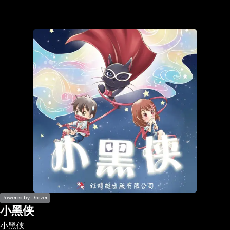
the
h page
 main
nt
the
ibility
ment
Powered by Deezer
小黑侠
小黑侠