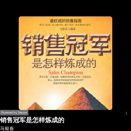
the
h page
 main
nt
the
ibility
ment
Powered by Deezer
销售冠军是怎样炼成的
马银春