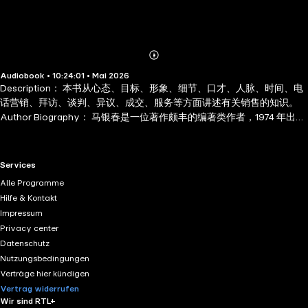
Abonnieren
Mehr
Audiobook • 10:24:01 • Mai 2026
Details
Description： 本书从心态、目标、形象、细节、口才、人脉、时间、电
话营销、拜访、谈判、异议、成交、服务等方面讲述有关销售的知识。
Author Biography： 马银春是一位著作颇丰的编著类作者，1974 年出生
于甘肃兰州市永登县，在图书出版领域深耕多年，同时身兼多个文化与
商业相关职务，其作品多聚焦励志、管理、社交、修养等大众实用领
域，受众覆盖面广，马银春目前担任北京田由申文化发展有限公司董事
RTL+ useful links.
Services
长、中国市场经济研究会企委常务理事，还曾任《华夏之声》杂志副总
Alle Programme
编、华夏之声文化研究院丛书编辑部主笔等职。这些任职经历既为他的
Hilfe & Kontakt
创作提供了丰富的行业素材与实践经验，也让他对职场管理、市场发展
Impressum
等领域有着深刻认知。马银春编著出版各类书籍达 50 余部，涵盖多个热
Privacy center
门实用品类。在励志心态类，有《赢在心态》《只有想不到没有做不
Datenschutz
到》《赢在执行力》等作品，传递积极向上的生活与工作理念
Nutzungsbedingungen
Verträge hier kündigen
Vertrag widerrufen
Wir sind RTL+