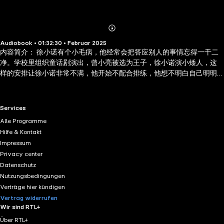
Abonnieren
Mehr
Audiobook • 01:32:30 • Februar 2025
Details
内容简介： 徐小诺有个小毛病，他经常会把答应别人的事情忘得一干二
净。学校里组织童话剧演出，曾小亮被选为王子，徐小诺演小矮人，这
样的安排让徐小诺非常不满，他开始不配合排练，他想不明白自己明明
比曾小亮帅很多，为什么不是他演王子？演出当天，曾小亮发烧了，但
是他还是忍着病痛很好地完成了表演，徐小诺很受启发，原来曾小亮一
直信守承诺，是老师和同学们最信任的人。徐小诺能向曾小亮看齐，改
RTL+ useful links.
Services
掉不守信用的坏毛病吗？ 作者简介： 钟小白，湖南省常德市人。曾任艺
Alle Programme
文新童话有限公司编辑部负责人，策划编辑过多部少儿畅销书。现为自
Hilfe & Kontakt
由职业，梦想创作出更多更好的作品，让孩子们快乐阅读的同时，正直
Impressum
乐观地成长。已出版"小飞侠日记"系列，"了不起的小果果"系列。
Privacy center
Datenschutz
Nutzungsbedingungen
Verträge hier kündigen
Vertrag widerrufen
Wir sind RTL+
Über RTL+