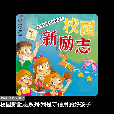
the
h page
 main
nt
the
ibility
ment
Powered by Deezer
校园新励志系列·我是守信用的好孩子