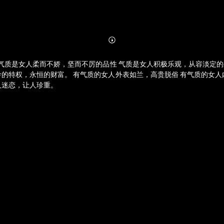
Abonnieren
Mehr
Details
 气质是女人柔而不娇，坚而不厉的品性 气质是女人积极乐观，从容淡定的
的特权，永恒的财富。 有气质的女人外表如兰，高贵脱俗 有气质的女人
人迷恋，让人珍重。