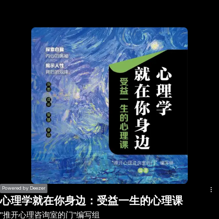
the
h page
 main
nt
the
ibility
ment
Powered by Deezer
心理学就在你身边：受益一生的心理课
"推开心理咨询室的门"编写组