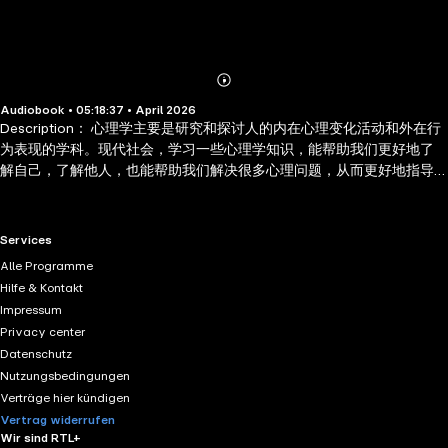
Abonnieren
Mehr
Audiobook • 05:18:37 • April 2026
Details
Description： 心理学主要是研究和探讨人的内在心理变化活动和外在行
为表现的学科。现代社会，学习一些心理学知识，能帮助我们更好地了
解自己，了解他人，也能帮助我们解决很多心理问题，从而更好地指导
我们未来的生活和工作。本书从生活中的一些常见现象出发，从心理学
的角度给予专业剖析，带领我们认识了一些心理学的基本常识，并对心
理学展开了更深层次的学习和运用。另外，本书还介绍了一些心理调剂
RTL+ useful links.
Services
的方法，帮助现代社会的人们摆脱对生活无所适从的焦虑感，从容应对
Alle Programme
各种人际关系，牢牢地掌握住人生的主动权。 Author Biography： "推
Hilfe & Kontakt
开心理咨询室的门"编写组是一个聚焦大众心理自助领域的编著团队，其
Impressum
作品多以通俗化的心理学知识普及为核心，适配普通读者的心理调节与
Privacy center
成长需求，且集中于 2024 年由中国纺织出版社有限公司出版发行。该编
Datenschutz
写组的作品均避开了深奥的心理学理论堆砌，要么通过案例拆解，要么
Nutzungsbedingungen
以直白的策略讲解呈现内容。比如《谈判中的心理学》用具体案例替代
Verträge hier kündigen
抽象理论，《心理博弈》直接聚焦可操作的心理策略，让不同知识背景
Vertrag widerrufen
的读者都能轻松理解和运用。
Wir sind RTL+