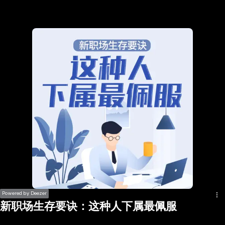
the
h page
 main
nt
the
ibility
ment
Powered by Deezer
新职场生存要诀：这种人下属最佩服