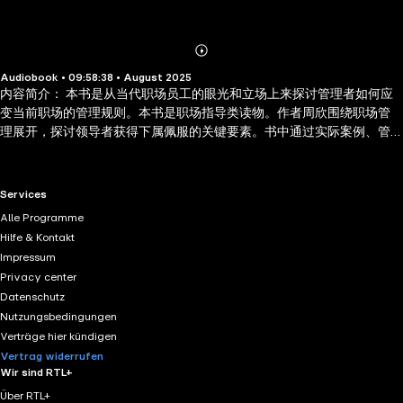
Abonnieren
Mehr
Audiobook • 09:58:38 • August 2025
Details
内容简介： 本书是从当代职场员工的眼光和立场上来探讨管理者如何应
变当前职场的管理规则。本书是职场指导类读物。作者周欣围绕职场管
理展开，探讨领导者获得下属佩服的关键要素。书中通过实际案例、管
理经验分享，分析具备出色领导能力、人格魅力、专业素养等特质的管
理者如何赢得下属尊重与信任，涵盖有效沟通、合理分配任务、激励团
队等方面内容，帮助职场人士提升管理能力，掌握领导下属的要诀，营
RTL+ useful links.
Services
造良好职场氛围。
Alle Programme
Hilfe & Kontakt
Impressum
Privacy center
Datenschutz
Nutzungsbedingungen
Verträge hier kündigen
Vertrag widerrufen
Wir sind RTL+
Über RTL+