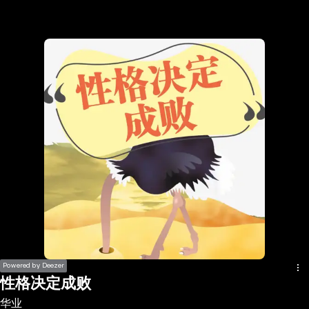
the
h page
 main
nt
the
ibility
ment
Powered by Deezer
性格决定成败
华业