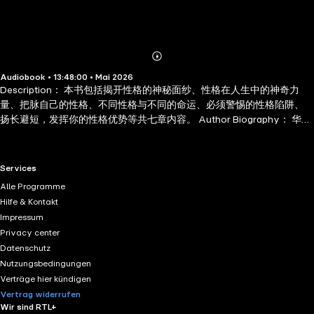
Abonnieren
Mehr
Audiobook • 13:48:00 • Mai 2026
Details
Description： 本书包括揭开性格的神秘面纱、性格在人生中的神奇力
量、把脉自己的性格、不同性格与不同的命运、必须警惕的性格陷阱、
扬长避短，发挥你的性格优势等共七章内容。 Author Biography： 华业
是资深文化出版创意人李世化的笔名。他以华业为笔名创作的书籍涵盖
管理、心理等多个领域，像《管理越简单越好》《经济学和你想的不一
样》等代表作常以 "华业" 之名署名出版。除了之前提到的各类书籍，以
RTL+ useful links.
Services
华业为笔名还推出过不少针对性较强的读物。比如聚焦个人魅力提升的
Alle Programme
《气场大全集》，融合心理学、社会学知识解析气场构成，为普通人提
Hilfe & Kontakt
供气场塑造的实用方法；还有面向学生群体的《中国学生不可不玩的思
Impressum
维游戏》，适配青少年的阅读和思维锻炼需求，进一步拓展了其作品的
Privacy center
受众范围。
Datenschutz
Nutzungsbedingungen
Verträge hier kündigen
Vertrag widerrufen
Wir sind RTL+