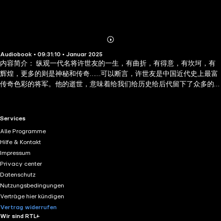
Abonnieren
Mehr
Audiobook • 09:31:10 • Januar 2025
Details
内容简介： 纵观一代名将许世友的一生，有曲折，有得意，有坎坷，有
辉煌，更多的则是神秘和传奇……可以断言，许世友是中国近代史上最富
传奇色彩的将军。他的逝世，意味着给我们给历史给后代留下了众多的
不解之谜。 许世友将军在毕生的革命生涯中，历尽艰险和曲折，其英勇
的精神、刚直的性格和富有传奇色彩的经历，写就了他独特的一生。每
年清明节期间，全国各地不少爱国人士会来到许世友将军墓前敬献鲜
RTL+ useful links.
Services
花，斟酒祭奠。县城中小学生也会由老师组织带队，参加清明节祭扫活
Alle Programme
动，寄托他们对许将军的无限哀思和沉痛悼念，缅怀将军的丰功伟绩。
Hilfe & Kontakt
Impressum
Privacy center
Datenschutz
Nutzungsbedingungen
Verträge hier kündigen
Vertrag widerrufen
Wir sind RTL+