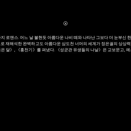
Abonnieren
Mehr
Details
 로맨스. 어느 날 불현듯 아름다운 나비 떼와 나타난 그보다 더 눈부신 한
로 재해석한 완벽하고도 아름다운 삼도천 너머의 세계가 정은궐의 상상력으로
은 달》, 《홍천기》를 펴냈다. 《성균관 유생들의 나날》은 교보문고, 예스
 나날》 역시 발표와 동시에 베스트셀러 목록에 올랐으며, 현재까지도 꾸준히
아시아적 인기를 구가하고 있다. 또한 드라마, 뮤지컬 등으로 재탄생되어 다양
S 41기 성우로, KBS 무대, 라디오 독서실, 라디오 극장 등에 참여했다. 정의진
 다양한 작품에서 활약하고 있다. 박하진 KBS 43기 성우로, 2019년 K
' 등을 통해 다양한 낭독에 참여하고 있다. 나인애 KBS 43기 성우로, 'KBS무대
. 목차 V. 윤회의 저주 VI. 그늘 속의 무덤 VII. 삼도천의 기억 VIII. X사자