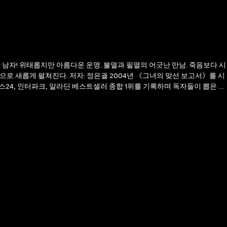
 남자! 위태롭지만 아름다운 운명. 불멸과 필멸의 어긋난 만남. 죽음보다 시
 새롭게 펼쳐진다. 저자: 정은궐 2004년 《그녀의 맞선 보고서》를 시
24, 인터파크, 알라딘 베스트셀러 종합 1위를 기록하며 독자들이 뽑은 가
 '잘금 4인방'의 열풍을 이어 가고 있다. 《해를 품은 달》은 국내뿐만
한 장르로 영역을 확장한 소설이다. 낭독자들: 허성재 KBS 40기 성우로
 KBS 41기 성우로, KBS '소설극장', 'KBS 무대', '라디오 문학관',
BS 라디오 연기대상에서 신인 여자 연기상을 수상했다. KBS '굿모닝 대한민
', '라디오 극장', '소설 극장', '라디오 문학관' 등을 통해 여러 낭독에 참여했
의 부활 Epilogue