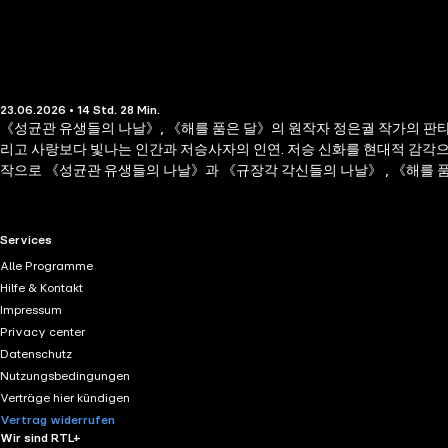
23.06.2026 • 14 Std. 28 Min.
《성균관 유생들의 나날》, 《해를 품은 달》의 원작자 정은궐 작가의 판타지
리고 사랑보다 빛나는 인간과 저승사자의 인연. 저승 신화를 현대적 감각으
작으로 《성균관 유생들의 나날》과 《규장각 각신들의 나날》 , 《해를 품
장 재미있는 소설에 선정되기도 했다. 후속작으로 출간된 《규장각 각신들의
이 아니라 일본, 중국, 인도네시아, 대만 등 여러 나라에 번역 출판되어 범
애니메이션, 내레이션, 게임, 오디오북 등 다양한 분야에서 활약중이다. 이진무 KB
RTL+ useful links.
Services
'라디오 극장'을 통해 다양한 작품의 낭독에 참여했다. 오디오북 내레이터로도
Alle Programme
국 라이브' 등의 TV 프로그램과 'KBS 무대', '라디오 극장', '라디오 문학관
Hilfe & Kontakt
다. 천송이 KBS 45기 성우로, 2022년도 KBS 라디오 연기대상 신인상을 수상했다
Impressum
Privacy center
Datenschutz
Nutzungsbedingungen
Verträge hier kündigen
Vertrag widerrufen
Wir sind RTL+