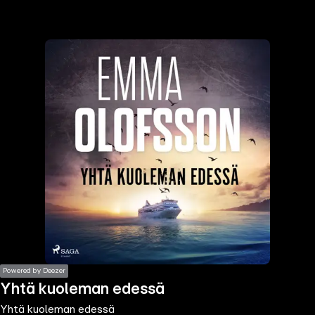
the
h page
 main
nt
the
ibility
ment
Powered by Deezer
Yhtä kuoleman edessä
Yhtä kuoleman edessä