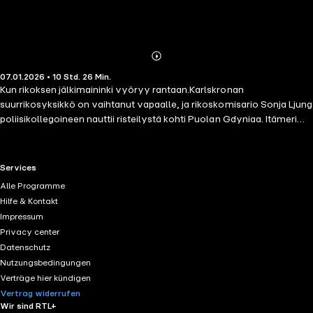
Abonnieren
Mehr
07.01.2026 • 10 Std. 26 Min.
Details
Kun rikoksen jälkimaininki vyöryy rantaan.Karlskronan
suurrikosyksikkö on vaihtanut vapaalle, ja rikoskomisario Sonja Ljung
poliisikollegoineen nauttii risteilystä kohti Puolan Gdyniaa. Itämeri
myrskyää, ja leppoisa illallinen kollegoiden kanssa päättyy kuin
veitsellä leikaten, kun laivalta löytyy nainen ja tyttö murhattuina
hytissään. Sonja ja hänen työparinsa Navid ymmärtävät heti, että
RTL+ useful links.
Services
tappaja piileskee matkustajien joukossa.Laiva kääntyy takaisin kohti
Alle Programme
Ruotsia, ja poliisit ryhtyvät jäljittämään murhaajaa. Sonjalla on
Hilfe & Kontakt
vahvat epäilyksensä siitä, kuka murhan takana on, mutta pian käy
Impressum
ilmi, että kyse on jostain vielä suuremmasta. Kun uhreja tulee lisää,
Privacy center
Sonja huomaa, että kuolemat linkittyvät kauas Karlskronan
Datenschutz
menneisyyteen, ja hitaasti mutta varmasti Sonja tuntee rikosten
Nutzungsbedingungen
vyyhdin vetävän häntä kohti pimeyttä…
Verträge hier kündigen
Vertrag widerrufen
Wir sind RTL+