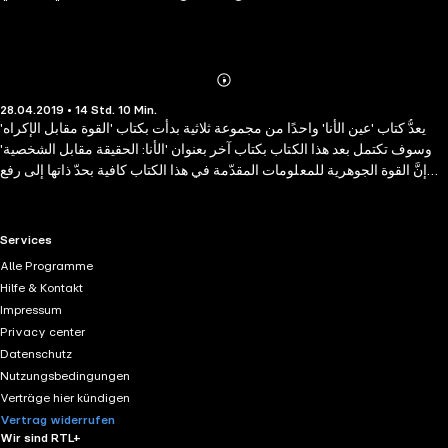
Abonnieren
Mehr
28.04.2019 • 14 Std. 10 Min.
Details
يعدُّ كتاب 'عين الأنا' واحدًا من مجموعة ثلاثية بدأت بكتاب 'القوة مقابل الإكراه'
وسوف تكتمل بعد هذا الكتاب بكتاب آخر بعنوان 'الأنا: الحقيقة مقابل الشخصية'
إنَّ القوة الجوهرية للمعلومات المقدّمة في هذا الكتاب كافية بحدّ ذاتها إلى رفع
وعي متلقيها حيث تشمل الكثير من الحوارات الحرفية مع طلاب متقدمين إضافةً
إلى الكثير من التعليمات التفسيرات التي توضّح التعاليم الروحية. إنَّ عين الأنا هو
العمل المتألق الذي سيحلُّ العوائق بين المعروف والمجهول..بين العلم
RTL+ useful links.
Services
والروحانية..بين النموذج الخطي النيوتوني للأنا المزيفة والأنا الحقيقية. الجدير
Alle Programme
بالذكر أنَّ مؤلف هذا الكتاب هو دكتور الطب والفلسفة (ديفيد هاوكينز) وهو الرئيس
Hilfe & Kontakt
المؤسس لمعهد الأبحاث الروحانية ويعدُّ رائدًا في مجال الوعي الذاتي فضلًا عن
Impressum
أنّه مؤلف ومحاضر وطبيب اكلينيكي ونفساني، وقد لقّبَ ب' معلّم طريق التنوير
Privacy center
الأول'
Datenschutz
Nutzungsbedingungen
Verträge hier kündigen
Vertrag widerrufen
Wir sind RTL+