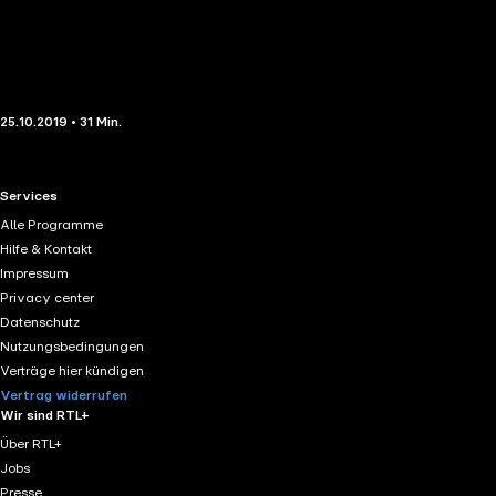
25.10.2019 • 31 Min.
RTL+ useful links.
Services
Alle Programme
Hilfe & Kontakt
Impressum
Privacy center
Datenschutz
Nutzungsbedingungen
Verträge hier kündigen
Vertrag widerrufen
Wir sind RTL+
Über RTL+
Jobs
Presse