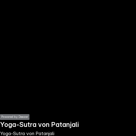
the
h page
 main
nt
the
ibility
ment
Powered by Deezer
Yoga-Sutra von Patanjali
Yoga-Sutra von Patanjali