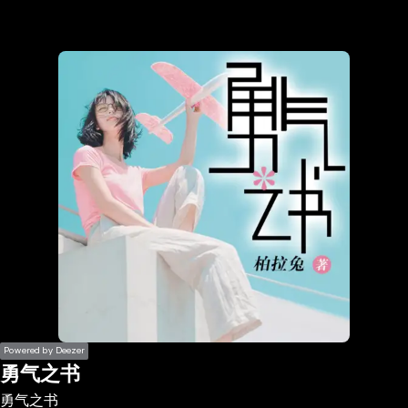
the
h page
 main
nt
the
ibility
ment
Powered by Deezer
勇气之书
勇气之书