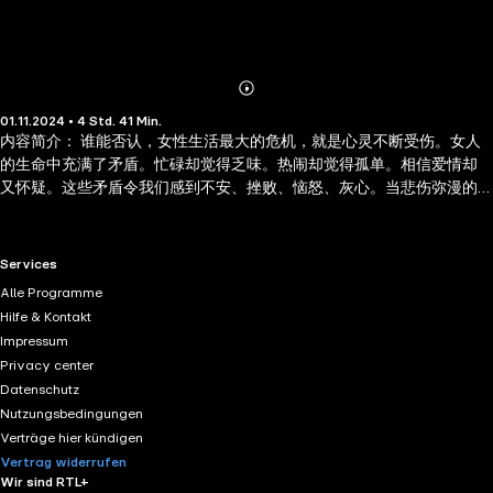
Abonnieren
Mehr
01.11.2024 • 4 Std. 41 Min.
Details
内容简介： 谁能否认，女性生活最大的危机，就是心灵不断受伤。女人
的生命中充满了矛盾。忙碌却觉得乏味。热闹却觉得孤单。相信爱情却
又怀疑。这些矛盾令我们感到不安、挫败、恼怒、灰心。当悲伤弥漫的
时候，生命的酒杯盛满了空虚、孤单以及无尽的失望。只有选择勇气的
人，才会发现不管自己走的路程有多么遥远，多么艰难，都不曾灰心。
本书教给你：必须鼓起勇气，踏过自己的愤怒、嫉妒、被抛弃的感受，
RTL+ useful links.
Services
继续迈动你的步子，向前走。这是一本送给女朋友最好的书！让他们在
Alle Programme
想要快乐时，随手拿来读两页。
Hilfe & Kontakt
Impressum
Privacy center
Datenschutz
Nutzungsbedingungen
Verträge hier kündigen
Vertrag widerrufen
Wir sind RTL+