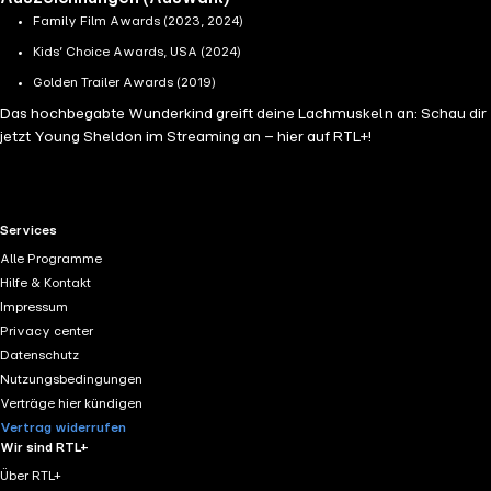
Family Film Awards (2023, 2024)
Kids’ Choice Awards, USA (2024)
Golden Trailer Awards (2019)
Das hochbegabte Wunderkind greift deine Lachmuskeln an: Schau dir
jetzt Young Sheldon im Streaming an – hier auf RTL+!
RTL+ useful links.
Services
Alle Programme
Hilfe & Kontakt
Impressum
Privacy center
Datenschutz
Nutzungsbedingungen
Verträge hier kündigen
Vertrag widerrufen
Wir sind RTL+
Über RTL+