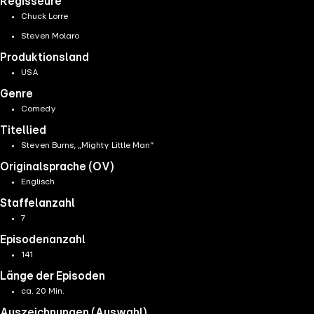
Regisseure
Chuck Lorre
Steven Molaro
Produktionsland
USA
Genre
Comedy
Titellied
Steven Burns, „Mighty Little Man“
Originalsprache (OV)
Englisch
Staffelanzahl
7
Episodenanzahl
141
Länge der Episoden
ca. 20 Min.
Auszeichnungen (Auswahl)