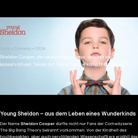
the
h page
 main
nt
the
Serie • Comedy • 2024
ibility
Sheldon Cooper, ein neunjähriges Genie, wächst im
ment
konservativen Texas auf. Seine Familie kämpft damit, ihn zu
verstehen, während er sich in einer Welt zurechtfinden muss,
die von Kirche und Football dominiert wird.
Mehr
Details
Young Sheldon – aus dem Leben eines Wunderkinds
Der Name
Sheldon Cooper
dürfte nicht nur Fans der Comedyserie
The Big Bang Theory bekannt vorkommen. Von der Kindheit des
hochbegabten, aber auch nervtötenden Wissenschaftlers erzählt das