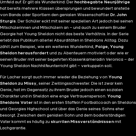
Umfeld auf. Er gilt als Wunderkind: Der
hochbegabte Neunjährige
hat bereits mehrere Klassen übersprungen und bewundert anstelle
von Bands oder Sportlern den genialen Wissenschaftler
Dr. John
Sturgis
. Der Schüler eckt mit seiner speziellen Art jedoch bei seinen
Mitschülerinnen und Mitschülern an – und auch zu seinem Bruder
Georgie hat Young Sheldon nicht das beste Verhältnis. In der Serie
erlebt das Publikum allerlei Absurditäten in Sheldons Alltag. Dazu
zählt zum Beispiel, wie ein weiteres Wunderkind,
Paige, Young
Sheldon herausfordert
und zu Abenteuern motiviert oder wie er
seinen Bruder mit seiner begehrten Klassenkameradin Veronica – der
Young Sheldon Nachhilfeunterricht gibt – verkuppeln soll.
Für Lacher sorgt auch immer wieder die Beziehung von
Young
Sheldon zu Missy
, seiner Zwillingsschwester. Die ist zwar kein
Genie, hat im Gegensatz zu ihrem Bruder jedoch einen sozialen
Charakter und in Sheldon eine enge Vertrauensperson.
Young
Sheldons Vater
ist in den ersten Staffeln Footballcoach an Sheldons
und Georgies Highschool und über das Genie seines Sohns eher
besorgt. Zwischen dem genialen Sohn und dem bodenständigen
Vater kommt es häufig zu
skurrilen Missverständnissen
mit
Lachgarantie.