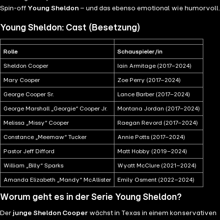
Spin-off
Young Sheldon
– und das ebenso emotional wie humorvoll.
Young Sheldon: Cast (Besetzung)
Rolle
Schauspieler/in
Sheldon Cooper
Iain Armitage (2017–2024)
Mary Cooper
Zoe Perry (2017–2024)
George Cooper Sr.
Lance Barber (2017–2024)
George Marshall „Georgie“ Cooper Jr.
Montana Jordan (2017–2024)
Melissa „Missy“ Cooper
Raegan Revord (2017–2024)
Constance „Meemaw“ Tucker
Annie Potts (2017–2024)
Pastor Jeff Difford
Matt Hobby (2019–2024)
William „Billy“ Sparks
Wyatt McClure (2021–2024)
Amanda Elizabeth „Mandy“ McAllister
Emily Osment (2022–2024)
Worum geht es in der Serie Young Sheldon?
Der
junge Sheldon Cooper
wächst in Texas in einem konservativen