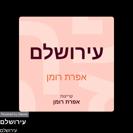
the
h page
 main
nt
the
ibility
ment
Powered by Deezer
עירושלם
עירושלם