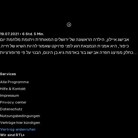
Abonnieren
Mehr
19.07.2021 • 6 Std. 5 Min.
Details
אבישג איילון, הילדה הראשונה של ירושלים המאוחדת ויתומת מלחמת יום
כיפור, היא אמנית הנמצאת רגע לפני פרויקט שאמור להיות השיא של חייה.
כחלק ממיצג חפרה אבישג בור באדמת גיא בן הינום, הבנוי על פי פרופורציות
של רחם נשי, אליו היא מתכוונת להיכנס ולשהות בו תשעה חודשים. בעולם
ובתוכה משתוללות מלחמות, שבעקבותיהן היא מאבדת את המימון להשלמת
המיצג, ואובדים כל קשריה עלי אדמות, כמעט. כאשר נדמה כי כל מה שיכול היה
RTL+ useful links.
Services
להשתבש אכן משתבש, מגלה אבישג כי נכנסה להריון מהמג'בניק שהציל את
Alle Programme
חייה, ונהרג. בכוחות אחרונים היא זוחלת אל הרחם שחפרה לה בטבורו של עולם,
Hilfe & Kontakt
להרות בתוכו את המשיח. עירושלם הוא רומן שלידתו בשבר ההולך ומתרחב של
Impressum
מלחמת ששת הימים, ואחריתו במציאות שחשף, מציאות שבה גם מימוש יצר
Privacy center
ההולדה הקמאי הופך פוליטי.
Datenschutz
Nutzungsbedingungen
Verträge hier kündigen
Vertrag widerrufen
Wir sind RTL+