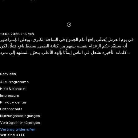
Abonnieren
Mehr
19.03.2026 • 15 Min.
Details
في يوم العرش يُصلَب يافع أمام الجموع في الساحة الكبرى، ويعلن الإمبراطور
أنه سينفّذ حكم الإعدام بنفسه بسهمٍ من كنانة الصبي. يسقط يافع قتيلًا، لكن
كلماته الأخيرة تشعل في الناس إيمانًا بإلهه الأعلى. يتحوّل المشهد إلى تمرد
عقائدي يهتف به الحشد، فيأمر الإمبراطور بإحراق المؤمنين في خنادق النار.
وبينما تتصاعد المآسي، تتمدّد النيران حتى تبتلع الساحة نفسها.
RTL+ useful links.
Services
Alle Programme
Hilfe & Kontakt
Impressum
Privacy center
Datenschutz
Nutzungsbedingungen
Verträge hier kündigen
Vertrag widerrufen
Wir sind RTL+