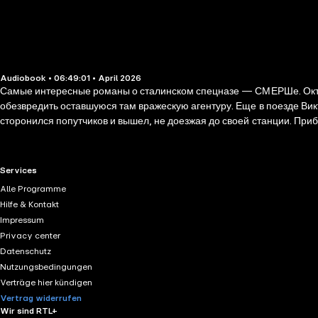
Audiobook • 06:49:01 • April 2026
Самые интересные романы о сталинском спецназе — СМЕРШе. Октябрь 1943 года. Капитан СМЕРШа Виктор Крылов направляется в освобожденный от фашистов Смоленск с заданием выявить и
обезвредить оставшуюся там вражескую агентуру. Еще в поезде Ви
сторонился попутчиков и вышел, не доезжая до своей станции. При
городе Соколова. От прежнего застенчивого инженера не осталось
усиливаются, когда проверка показывает, что «инженер Соколов» в
RTL+ useful links.
Services
Alle Programme
Hilfe & Kontakt
Impressum
Privacy center
Datenschutz
Nutzungsbedingungen
Verträge hier kündigen
Vertrag widerrufen
Wir sind RTL+