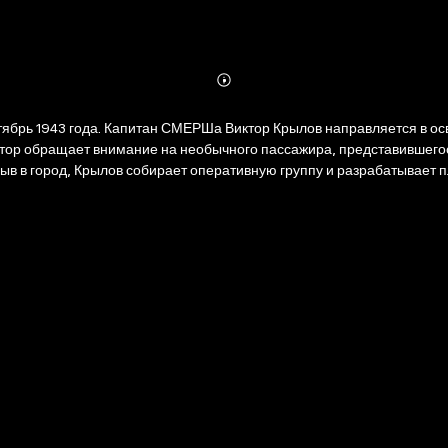
Abonnieren
Mehr
Details
ктор обращает внимание на необычного пассажира, представившего
быв в город, Крылов собирает оперативную группу и разрабатывает 
 и следа: новая прическа, дорогой костюм, свободные манеры… Опе
 городе не зарегистрирован…