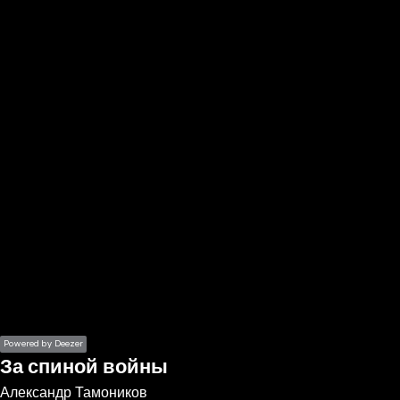
the
h page
 main
nt
the
ibility
ment
Powered by Deezer
За спиной войны
Александр Тамоников