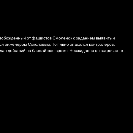
ся инженером Соколовым. Тот явно опасался контролеров,
план действий на ближайшее время. Неожиданно он встречает в
ративник решает проследить за странным субъектом. Подозрения