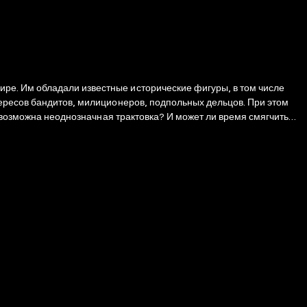
ре. Им обладали известные исторические фигуры, в том числе
тересов бандитов, милиционеров, подпольных дельцов. При этом
т возможна неоднозначная трактовка? И может ли время смягчить