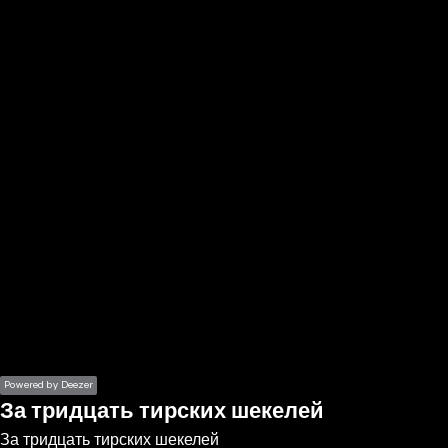
the
h page
 main
nt
the
ibility
ment
Powered by Deezer
За тридцать тирских шекелей
За тридцать тирских шекелей