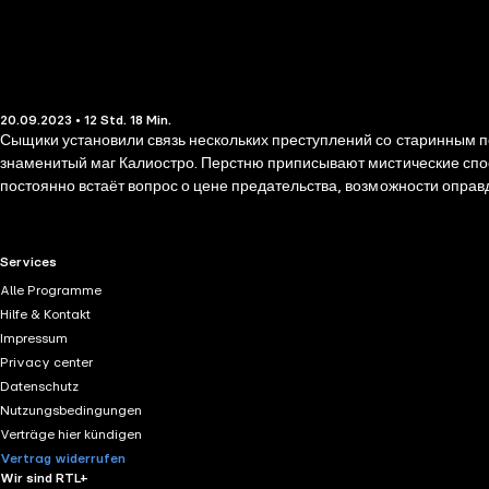
20.09.2023 • 12 Std. 18 Min.
Сыщики установили связь нескольких преступлений со старинным 
знаменитый маг Калиостро. Перстню приписывают мистические спос
постоянно встаёт вопрос о цене предательства, возможности оправд
оценки одного из древнейших библейских грехов?
RTL+ useful links.
Services
Alle Programme
Hilfe & Kontakt
Impressum
Privacy center
Datenschutz
Nutzungsbedingungen
Verträge hier kündigen
Vertrag widerrufen
Wir sind RTL+