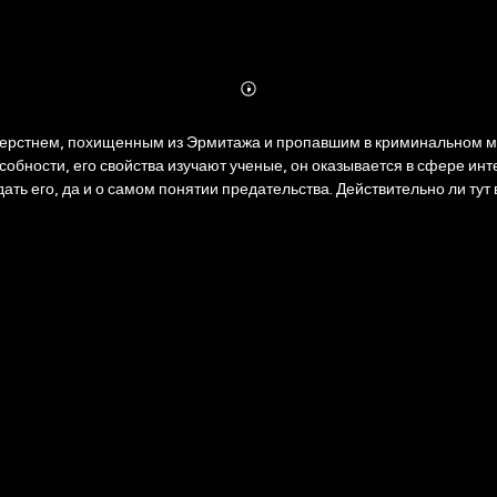
Abonnieren
Mehr
Details
перстнем, похищенным из Эрмитажа и пропавшим в криминальном ми
обности, его свойства изучают ученые, он оказывается в сфере ин
ать его, да и о самом понятии предательства. Действительно ли ту