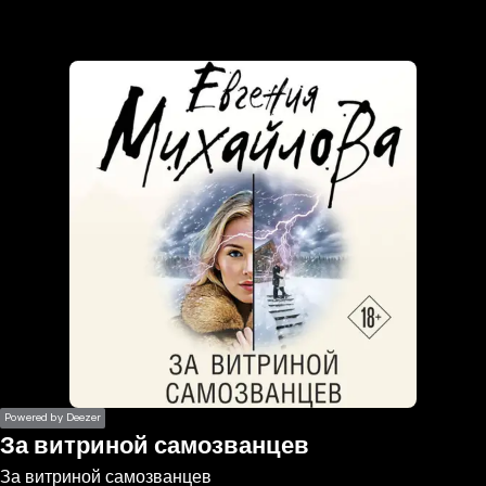
the
h page
 main
nt
the
ibility
ment
Powered by Deezer
За витриной самозванцев
За витриной самозванцев