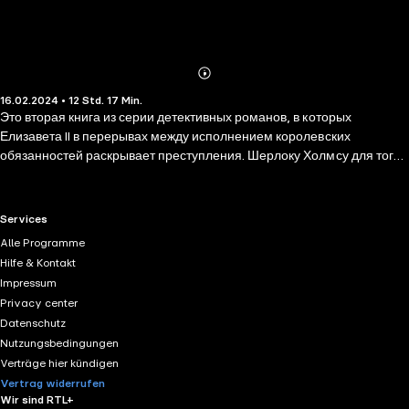
Abonnieren
Mehr
16.02.2024 • 12 Std. 17 Min.
Details
Это вторая книга из серии детективных романов, в которых
Елизавета II в перерывах между исполнением королевских
обязанностей раскрывает преступления. Шерлоку Холмсу для того,
чтобы распутать сложное дело, нужно выкурить три трубки. А
королеве лучше всего думается, когда она выгуливает трех своих
собак в саду Букингемского дворца. На этот раз Ее Величество
RTL+ useful links.
Services
расследует пропажу любимой картины и загадочную смерть
Alle Programme
горничной. Неужели между этими двумя происшествиями
Hilfe & Kontakt
существует причудливая связь?
Impressum
Privacy center
Datenschutz
Nutzungsbedingungen
Verträge hier kündigen
Vertrag widerrufen
Wir sind RTL+