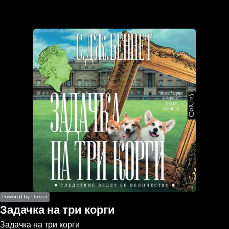
the
h page
 main
nt
the
ibility
ment
Powered by Deezer
Задачка на три корги
Задачка на три корги