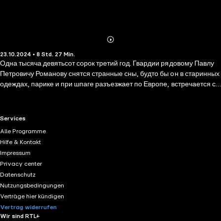
Abonnieren
Mehr
23.10.2024 • 8 Std. 27 Min.
Details
Одна тысяча девятьсот сорок третий год. Гвардии рядовому Павлу
Петровичу Романову снятся странные сны, будто бы он в старинных
одеждах, парике и при шпаге разъезжает по Европе, встречается с
королями и принцами, ждет не дождется, когда «горячо любимая»
мамаша уйдет на тот свет, освободив причитающийся ему по закону
престол Российской империи. А потом просыпается в блиндаже под
RTL+ useful links.
Services
Шлиссельбургом от страшной головной боли и удушья. В памяти
Alle Programme
остаются только цветной офицерский шарф и тяжелая табакерка…
Hilfe & Kontakt
И смерть. Да, смерть пришла с прямым попаданием немецкого
Impressum
снаряда точно в блиндаж, но сознание бойца Красной армии,
Privacy center
коммуниста с довоенным стажем, бывшего капитана милиции,
Datenschutz
разжалованного по личной просьбе маршала Тухачевского,
Nutzungsbedingungen
переместилось в прошлое. И что это значит? А это значит, что наше
Verträge hier kündigen
дело правое, враг будет разбит, победа будет за нами!
Vertrag widerrufen
Wir sind RTL+