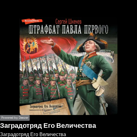
the
h page
 main
nt
the
ibility
ment
Powered by Deezer
Заградотряд Его Величества
Заградотряд Его Величества