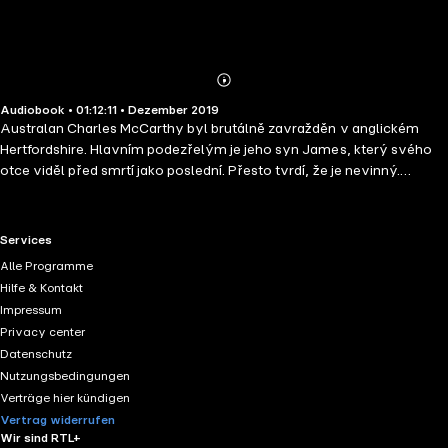
Abonnieren
Mehr
Audiobook • 01:12:11 • Dezember 2019
Details
Australan Charles McCarthy byl brutálně zavražděn v anglickém
Hertfordshire. Hlavním podezřelým je jeho syn James, který svého
otce viděl před smrtí jako poslední. Přesto tvrdí, že je nevinný.
Lestrade požádá o pomoc s vyřešením případu Sherlocka Holmese.
Záhada Boscombského údolí je povídka z knihy Dobrodružství
Sherlocka Holmese.
RTL+ useful links.
Services
Alle Programme
Hilfe & Kontakt
Impressum
Privacy center
Datenschutz
Nutzungsbedingungen
Verträge hier kündigen
Vertrag widerrufen
Wir sind RTL+