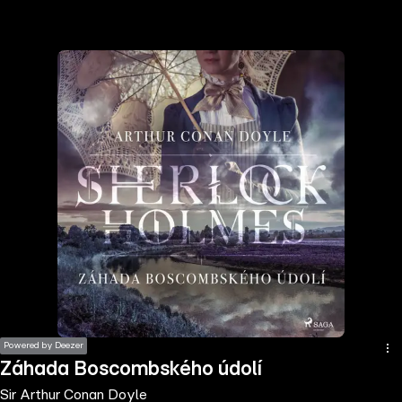
the
h page
 main
nt
the
ibility
ment
Powered by Deezer
Záhada Boscombského údolí
Sir Arthur Conan Doyle