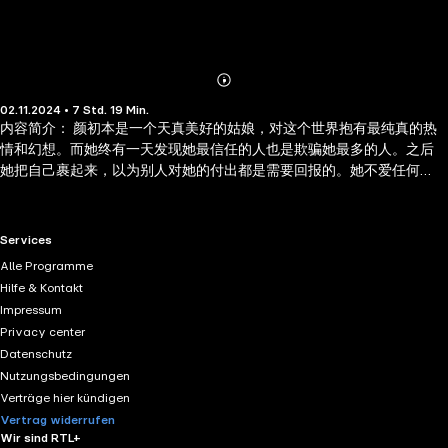
Abonnieren
Mehr
02.11.2024 • 7 Std. 19 Min.
Details
内容简介： 颜初本是一个天真美好的姑娘，对这个世界抱有最纯真的热
情和幻想。而她终有一天发现她最信任的人也是欺骗她最多的人。之后
她把自己裹起来，以为别人对她的付出都是需要回报的。她不爱任何
人，亦不相信有人真正爱她...... 作者简介： 安小漠，原名萧宁。 生于九
二年的平安夜。 始于荒芜，止于倾诉。 倔强、极端、自闭、矛盾、
怪异也善良。 一个人回望最初温暖破碎的时光。 用几个词来概述现
RTL+ useful links.
Services
在的简单生活。 书、咖啡、音乐、文字、旅行、摄影、零食、睡眠、
Alle Programme
冷暖自知。 一直有个坏习惯，总是低头匆匆行走，背大大的双肩包，
Hilfe & Kontakt
一副永远像没睡醒的模样。 与陌生人很言拙，与熟知的人又可以肆无
Impressum
忌惮地诉说。 固执地相信，不变的是初颜。 也相信，终有一天彼岸
Privacy center
花开，良人来。 04年末写文至今。 短文散见于《星光》《含羞草》
Datenschutz
《漫Girl》《火花》《80后》《简爱》等青春类杂志。 已出版长篇《假
Nutzungsbedingungen
若夏天不再纯白》。
Verträge hier kündigen
Vertrag widerrufen
Wir sind RTL+