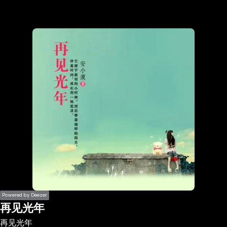
the
h page
 main
nt
the
ibility
ment
Powered by Deezer
再见光年
再见光年