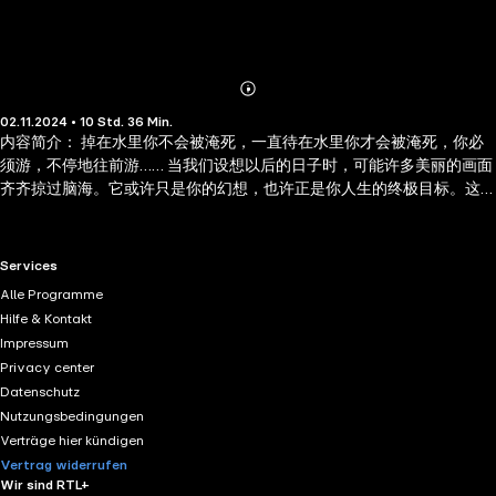
Abonnieren
Mehr
02.11.2024 • 10 Std. 36 Min.
Details
内容简介： 掉在水里你不会被淹死，一直待在水里你才会被淹死，你必
须游，不停地往前游…… 当我们设想以后的日子时，可能许多美丽的画面
齐齐掠过脑海。它或许只是你的幻想，也许正是你人生的终极目标。这
个时候，我们往往也会感到迷茫，觉得不断奔跑的自己与那个想要的结
果之间仿佛隔了几重门。虽然有的人"一下子"就成功了，但更多的人却一
路跌跌撞撞、辛苦备至。 这本书送给每一个在疼痛中与理想同行的人：
RTL+ useful links.
Services
一天又一天地重复枯燥乏味的生活，你打算什么时候结束？与其总是焦
Alle Programme
虑未来，不如现在开始改变。我们没有时间再迷茫了。
Hilfe & Kontakt
Impressum
Privacy center
Datenschutz
Nutzungsbedingungen
Verträge hier kündigen
Vertrag widerrufen
Wir sind RTL+