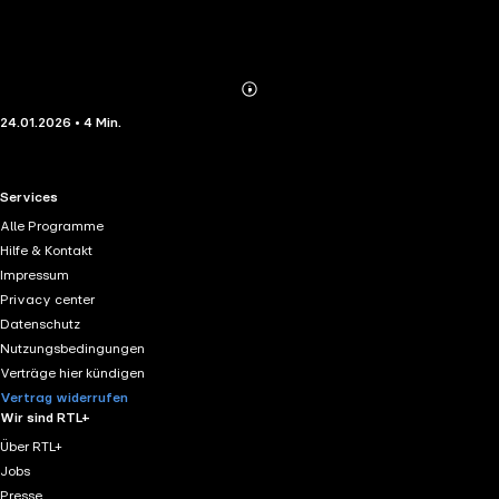
Abonnieren
Mehr
24.01.2026 • 4 Min.
Details
RTL+ useful links.
Services
Alle Programme
Hilfe & Kontakt
Impressum
Privacy center
Datenschutz
Nutzungsbedingungen
Verträge hier kündigen
Vertrag widerrufen
Wir sind RTL+
Über RTL+
Jobs
Presse