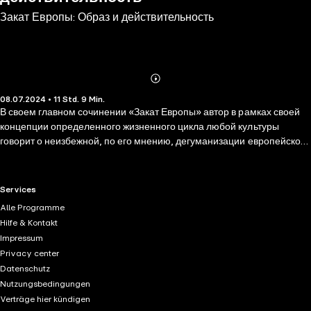
Закат Европы: Образ и действительность
Abonnieren
Mehr
08.07.2024 • 11 Std. 9 Min.
Details
В своем главном сочинении «Закат Европы» автор в рамках своей
концепции определенного жизненного цикла любой культуры
говорит о неизбежной, по его мнению, дегуманизации европейской
культуры, о растущем господстве техницизма, «перерождающем ее
в цивилизацию» с заменой творчества и развития бесплодием и
окостенением...
RTL+ useful links.
Services
Alle Programme
Hilfe & Kontakt
Impressum
Privacy center
Datenschutz
Nutzungsbedingungen
Verträge hier kündigen