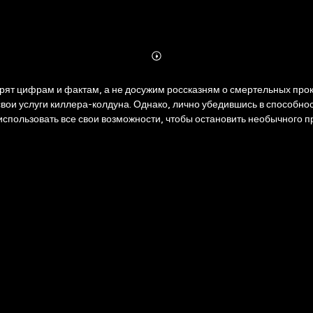
Abonnieren
Mehr
Details
рят цифрам и фактам, а не досужим россказням о смертельных прок
свои услуги киллера-колдуна. Однако, лично убедившись в способн
 использовать все свои возможности, чтобы остановить необычного
доело оценивать и строить свою жизнь только с позиции «выгодно-не
то есть в нас самих.