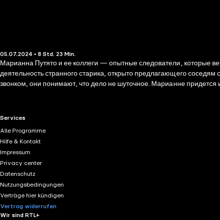
05.07.2024 • 8 Std. 23 Min.
Марианна Путято и ее коллеги — опытные следователи, которые ве
деятельность странного старика, открыто предлагающего соседям 
звонком, они понимают, что дело не шуточное. Марианне придется
своей, про любовь на фоне детектива. Они обращены к тем, кому на
еще существуют доброта, благородство, совесть. И, самое главное, э
RTL+ useful links.
Services
Alle Programme
Hilfe & Kontakt
Impressum
Privacy center
Datenschutz
Nutzungsbedingungen
Verträge hier kündigen
Vertrag widerrufen
Wir sind RTL+