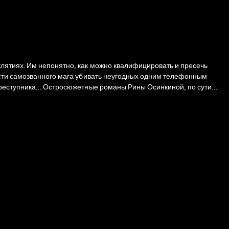
лятиях. Им непонятно, как можно квалифицировать и пресечь
ости самозванного мага убивать неугодных одним телефонным
 преступника… Остросюжетные романы Рины Осинкиной, по сути
выгодно», кто хочет, чтобы ему напомнили и даже доказали, что все