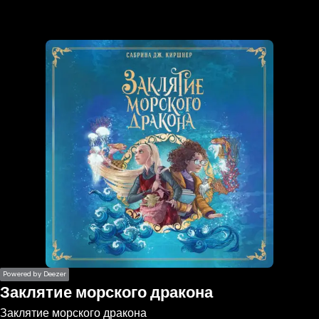
the
h page
 main
nt
the
ibility
ment
Powered by Deezer
Заклятие морского дракона
Заклятие морского дракона