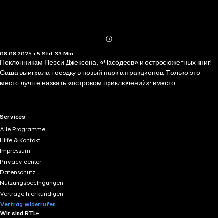
Abonnieren
Mehr
08.08.2025 • 5 Std. 33 Min.
Details
Поклонникам Перси Джексона, «Часодеев» и остросюжетных книг!
Саша выиграла поездку в новый парк аттракционов. Только это
место лучше назвать «островом приключений»: вместо
американских горок крутые скалы, а в лагуне лежит настоящий
пиратский корабль с огромной пробоиной в борту. Всё это похоже на
начало захватывающей приключенческой книги, но Саша любит
RTL+ useful links.
Services
читать такие, а не попадать во что-то подобное в своей жизни!
Alle Programme
Теперь ей предстоит преодолеть испытания, как главной героине...
Hilfe & Kontakt
Кончится ли её книга приключений на этом?
Impressum
Privacy center
Datenschutz
Nutzungsbedingungen
Verträge hier kündigen
Vertrag widerrufen
Wir sind RTL+