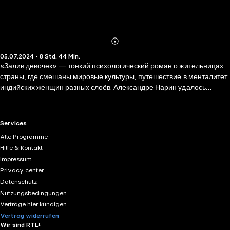
Abonnieren
Mehr
05.07.2024 • 8 Std. 44 Min.
Details
«Залив девочек» — тонкий психологический роман о жительницах
страны, где смешаны мировые культуры, путешествие в менталитет
индийских женщин разных слоёв. Александре Нарин удалось
воссоздать удивительную атмосферу Индии и передать колорит
трущоб и колониальных кварталов, наполненных запахами специй,
рыбы, океанского бриза. «Залив девочек» — это
RTL+ useful links.
Services
жизнеутверждающая история о том, что человек, заботясь о других,
Alle Programme
способен преодолеть боль одиночества, сотни трудностей, даже
Hilfe & Kontakt
когда кажется, что сил и надежды совсем не осталось.
Impressum
Privacy center
Datenschutz
Nutzungsbedingungen
Verträge hier kündigen
Vertrag widerrufen
Wir sind RTL+