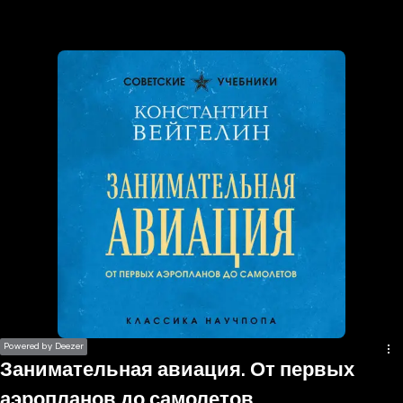
the
h page
 main
nt
the
ibility
ment
Powered by Deezer
Занимательная авиация. От первых
аэропланов до самолетов