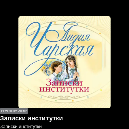
the
h page
 main
nt
the
ibility
ment
Powered by Deezer
Записки институтки
Записки институтки