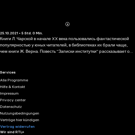
Abonnieren
Mehr
25.10.2021 • 5 Std. 0 Min.
Details
Книги Л. Чарской в начале XX века пользовались фантастической
популярностью у юных читателей, в библиотеках их брали чаще,
чем книги Ж. Верна. Повесть "Записки институтки" рассказывает о
жизни воспитанниц Павловского института благородных девиц.
Переживания, секреты, клятвы, влюбленности ссоры... Так ли уж
отличались от девчонок нынешнего времени институтские
RTL+ useful links.
Services
затворницы?
Alle Programme
Hilfe & Kontakt
Impressum
Privacy center
Datenschutz
Nutzungsbedingungen
Verträge hier kündigen
Vertrag widerrufen
Wir sind RTL+