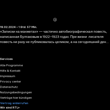
Abonnieren
Mehr
19.02.2024 • 1 Std. 57 Min.
Details
«Записки на манжетах» — частично автобиографическая повесть,
написанная Булгаковым в 1922–1923 годах. При жизни .писателя
повесть ни разу не публиковалась целиком, а на сегодняшний день
часть текста вовсе утеряна. Остроумное, ироничное и смешное
повествование о скитаниях по послереволюционному Кавказу,
сложных и непростых отношениях с новой революционной властью
RTL+ useful links.
Services
и собратьями по перу, мечтах об эмиграции и первом опыте в
Alle Programme
литературе.
Hilfe & Kontakt
Impressum
Privacy center
Datenschutz
Nutzungsbedingungen
Verträge hier kündigen
Vertrag widerrufen
Wir sind RTL+