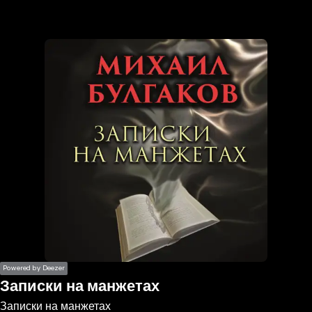
the
h page
 main
nt
the
ibility
ment
Powered by Deezer
Записки на манжетах
Записки на манжетах