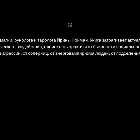
Abonnieren
Mehr
Details
магии, рунолога и таролога Ирины Нойман. Книга затрагивает акту
еского воздействия, в книге есть практики от бытового и социальног
 агрессии, от соперниц, от энерговампиризма людей, от подселения
ита тайны. Текст наполнен актуальными практиками защиты: ребенк
от травли в интернете.