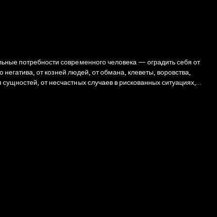
альные потребности современного человека — оградить себя от
о негатива, от козней людей, от обмана, клеветы, воровства,
 сущностей, от несчастных случаев в рискованных ситуациях,
а от дурных компаний, «антиабьюз», от телефонного