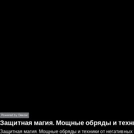
the
h page
 main
nt
the
ibility
ment
Powered by Deezer
Защитная магия. Мощные обряды и техни
Защитная магия. Мощные обряды и техники от негативных 