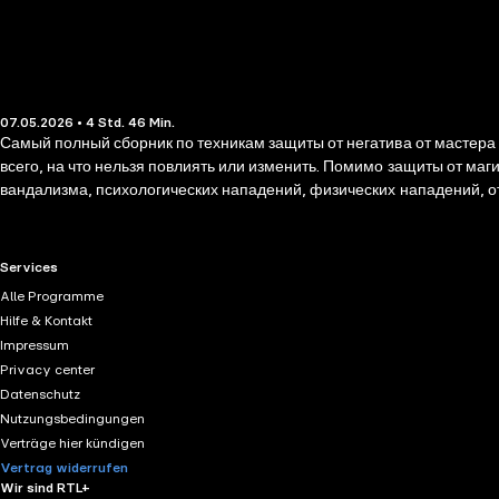
07.05.2026 • 4 Std. 46 Min.
Самый полный сборник по техникам защиты от негатива от мастера 
всего, на что нельзя повлиять или изменить. Помимо защиты от магич
вандализма, психологических нападений, физических нападений, от
защита в дороге, защита во время плавания, защита воинская, защ
мошенничества, авторского права от пиратства, зеркальная защита 
RTL+ useful links.
Services
Alle Programme
Hilfe & Kontakt
Impressum
Privacy center
Datenschutz
Nutzungsbedingungen
Verträge hier kündigen
Vertrag widerrufen
Wir sind RTL+