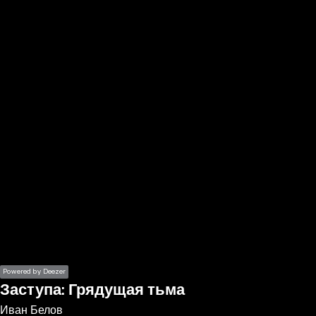
the
h page
 main
nt
the
ibility
ment
Powered by Deezer
Заступа: Грядущая тьма
Иван Белов