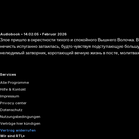
Audiobook • 14:02:05 • Februar 2026
Злое пришло в окрестности тихого и спокойного Вышнего Волочка. В
нечисть испуганно затаилась, будто чувствуя подступающую большу
нелюдимый затворник, коротающий вечную жизнь в посте, молитвах 
уже вынесла свой приговор и где-то там, впереди, за изломом черны
RTL+ useful links.
Services
Alle Programme
Hilfe & Kontakt
Impressum
Privacy center
Datenschutz
Nutzungsbedingungen
Verträge hier kündigen
Vertrag widerrufen
Wir sind RTL+