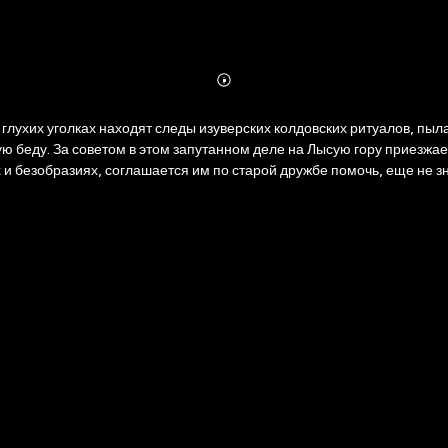
Abonnieren
Mehr
Details
 глухих уголках находят следы изуверских колдовских ритуалов, пы
ю беду. За советом в этом запутанном деле на Лысую гору приезжае
и безобразиях, соглашается им по старой дружбе помочь, еще не зн
х лесов, небо совсем скоро станет алым, как кровь, и всякий остан