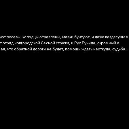
лают посевы, колодцы отравлены, мавки бунтуют, и даже вездесущая
т отряд новгородской Лесной стражи, и Рух Бучила, скромный и
ая, что обратной дороги не будет, помощи ждать неоткуда, судьба
ется со своими кошмарами наедине.