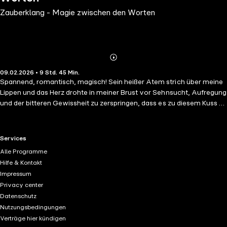
Zauberklang - Magie zwischen den Worten
Abonnieren
Mehr
09.02.2026 • 9 Std. 45 Min.
Details
Spannend, romantisch, magisch! Sein heißer Atem strich über meine
Lippen und das Herz drohte in meiner Brust vor Sehnsucht, Aufregung
und der bitteren Gewissheit zu zerspringen, dass es zu diesem Kuss –
aus welchen Gründen auch immer – niemals kommen würde. Im
letzten Schuljahr treten gleich zwei Jungs in Caras bis dahin eher
ruhiges Leben. Der charmante, zuvorkommende, fast perfekt
RTL+ useful links.
Services
scheinende Erik und Christian, der mit seinen langen blonden Haaren,
Alle Programme
blauen Augen und seiner atemberaubenden Stimme alle Mädchen in
Hilfe & Kontakt
den Bann zieht. Alle außer Cara. Und aus irgendeinem Grund sucht er
Impressum
ausgerechnet ihre Nähe. Aber gilt sein Interesse wirklich ihr, oder der
Privacy center
Tatsache, dass sie anders ist? Allen Zweifeln und Geheimnissen zum
Datenschutz
Trotz fühlt sich Cara immer stärker zu Christian hingezogen. Doch auf
Nutzungsbedingungen
ihm lastet ein uralter Fluch ...
Verträge hier kündigen