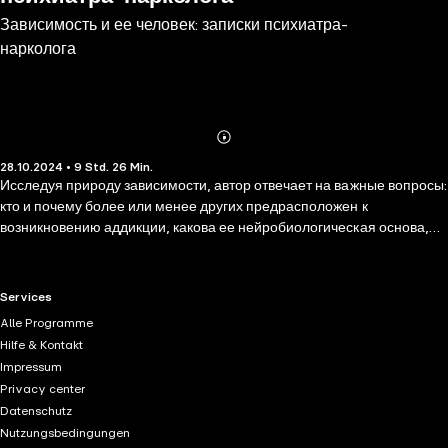
Зависимость и ее человек: записки психиатра-
нарколога
Abonnieren
Mehr
28.10.2024 • 9 Std. 26 Min.
Details
Исследуя природу зависимости, автор отвечает на важные вопросы:
кто и почему более или менее других предрасположен к
возникновению аддикции, какова ее нейробиологическая основа,
что такое феномен созависимости, что можно сделать, чтобы
выбраться из порочного круга, и где взять силы, чтобы вернуться к
нормальной жизни. По мнению автора, недуг преодолевают не те,
RTL+ useful links.
Services
кто обладает исключительным интеллектом или железной волей, а
Alle Programme
те, кто каждый день, шаг за шагом, делает то, что положено делать.
Hilfe & Kontakt
В аудиокниге «Зависимость и ее человек» рассказываются
Impressum
реальные истории людей, дошедших до самого дна и сломавших не
Privacy center
только свою, но и чужие жизни. Не всем им удалось выжить и
Datenschutz
спастись, но тем ценнее опыт тех, кто вопреки всему смог
Nutzungsbedingungen
преодолеть зависимость и выйти на путь уверенного