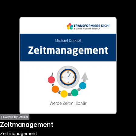
the
h page
 main
nt
the
ibility
ment
Powered by Deezer
Zeitmanagement
Zeitmanagement