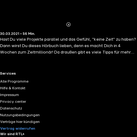
Abonnieren
Mehr
30.03.2021 • 56 Min.
Details
Hast Du viele Projekte parallel und das Gefühl, "keine Zeit" zu haben?
Dann wirst Du dieses Hörbuch lieben, denn es macht Dich in 4
Wochen zum Zeitmillionär! Da draußen gibt es viele Tipps für mehr
Produktivität und ein besseres Zeitmanagement. Dieses Hörbuch ist
anders, denn es setzt tiefer an: bei Deiner Identität. Wer bist Du? Was
ist Dir wichtig? Wenn Du gelernt hast, die richtigen Prioritäten zu
RTL+ useful links.
Services
setzen und Deine Zeit wertzuschätzen, wird Zeitmanagement
Alle Programme
plötzlich zum Kinderspiel. Werde achtsam im Umgang mit Deiner
Hilfe & Kontakt
wertvollsten Ressource. Werde klar, wie kostbar Deine Zeit ist.
Impressum
Werde Zeitmillionär.
Privacy center
Datenschutz
Nutzungsbedingungen
Verträge hier kündigen
Vertrag widerrufen
Wir sind RTL+