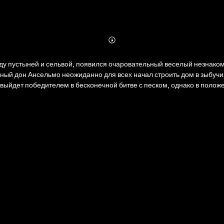
Abonnieren
Mehr
Details
ду пустыней и сельвой, появился очаровательный веселый незнако
мо выйдет победителем в бесконечной битве с песком, однако в поло
ны дарили мужчинам свои ласки…