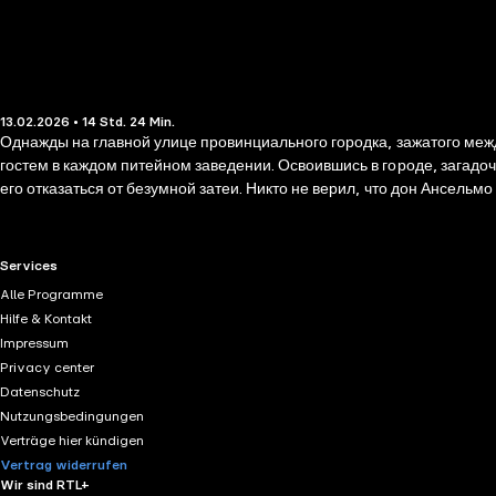
13.02.2026 • 14 Std. 24 Min.
Однажды на главной улице провинциального городка, зажатого меж
гостем в каждом питейном заведении. Освоившись в городе, загадочный дон Ансельмо неожиданно для всех начал строить дом в зыбучих песках на окраине города, и никакие уговоры не могли заставить
его отказаться от безумной затеи. Никто не верил, что дон Ансель
огни, из окон лилась чарующая музыка, и обольстительные женщи
RTL+ useful links.
Services
Alle Programme
Hilfe & Kontakt
Impressum
Privacy center
Datenschutz
Nutzungsbedingungen
Verträge hier kündigen
Vertrag widerrufen
Wir sind RTL+